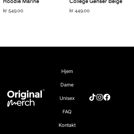
Hoodie Marine
College Genser Beige
kr
549.00
kr
449.00
Hjem
Dame
Unisex
FAQ
Kontakt