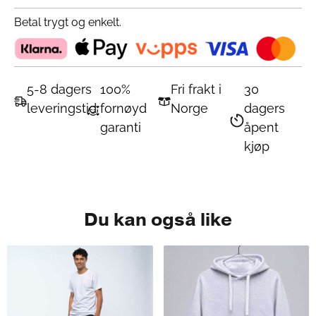
Betal trygt og enkelt.
5-8 dagers
100%
Fri frakt i
30
leveringstid
fornøyd
Norge
dagers
garanti
åpent
kjøp
Du kan også like