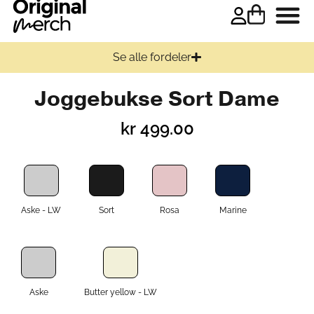
Se alle fordeler
Joggebukse Sort Dame
kr
499.00
Aske - LW
Sort
Rosa
Marine
Aske
Butter yellow - LW