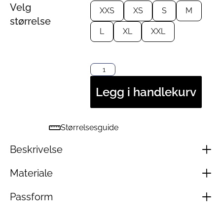
Velg
XXS
XS
S
M
størrelse
L
XL
XXL
Legg i handlekurv
Størrelsesguide
Beskrivelse
Materiale
Passform