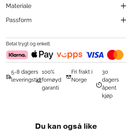
Materiale
Passform
Betal trygt og enkelt.
5-8 dagers
100%
Fri frakt i
30
leveringstid
fornøyd
Norge
dagers
garanti
åpent
kjøp
Du kan også like