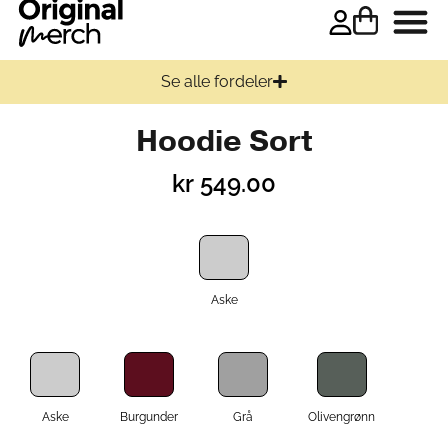
Se alle fordeler
Hoodie Sort
kr
549.00
Aske
Aske
Burgunder
Grå
Olivengrønn