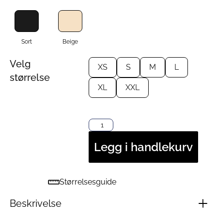
Sort
Beige
Velg
XS
S
M
L
størrelse
XL
XXL
Legg i handlekurv
Størrelsesguide
Beskrivelse