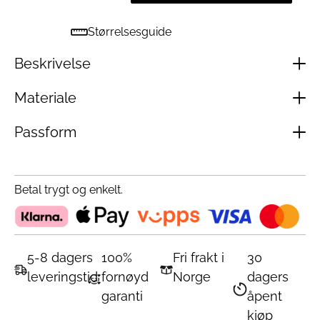
Størrelsesguide
Beskrivelse
Materiale
Passform
Betal trygt og enkelt.
5-8 dagers
100%
Fri frakt i
30
leveringstid
fornøyd
Norge
dagers
garanti
åpent
kjøp