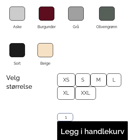
Aske
Burgunder
Grå
Olivengrønn
Sort
Beige
Velg
XS
S
M
L
størrelse
XL
XXL
Legg i handlekurv