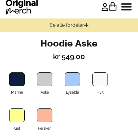
Se alle fordeler
Hoodie Aske
kr
549.00
Marine
Aske
Lyseblå
Hvit
Gul
Fersken