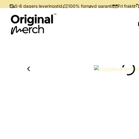
5-8 dagers leveringstid
100% fornøyd garanti
Fri frakt