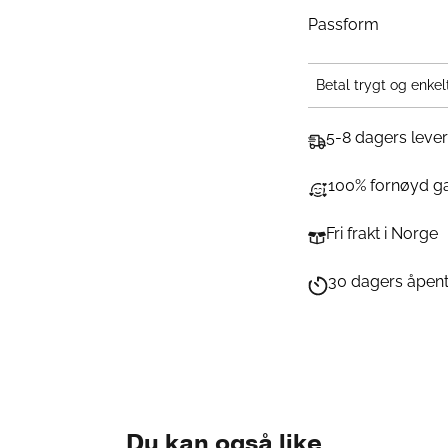
Passform
Betal trygt og enkelt
5-8 dagers lever
100% fornøyd ga
Fri frakt i Norge
30 dagers åpent
Du kan også like