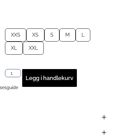
XXS
XS
S
M
L
XL
XXL
Legg i handlekurv
lsesguide