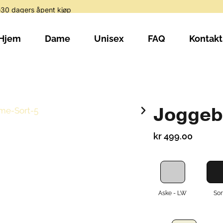
30 dagers åpent kjøp
Hjem
Dame
Unisex
FAQ
Kontakt
Joggeb
kr
499.00
Aske - LW
Sor