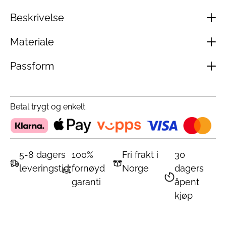
Beskrivelse
Materiale
Passform
Betal trygt og enkelt.
5-8 dagers
100%
Fri frakt i
30
leveringstid
fornøyd
Norge
dagers
garanti
åpent
kjøp