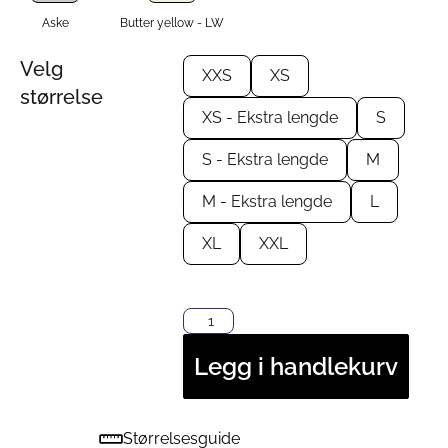
Aske
Butter yellow - LW
Velg
XXS
XS
størrelse
XS - Ekstra lengde
S
S - Ekstra lengde
M
M - Ekstra lengde
L
XL
XXL
Legg i handlekurv
Størrelsesguide