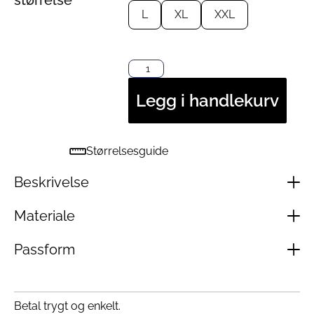
L
XL
XXL
Legg i handlekurv
Størrelsesguide
Beskrivelse
Materiale
Passform
Betal trygt og enkelt.