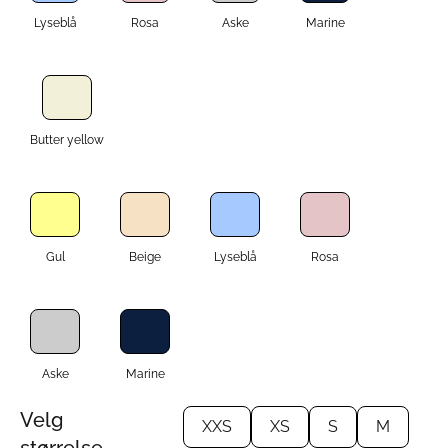
Lyseblå
Rosa
Aske
Marine
Butter yellow
Gul
Beige
Lyseblå
Rosa
Aske
Marine
Velg
XXS
XS
S
M
størrelse