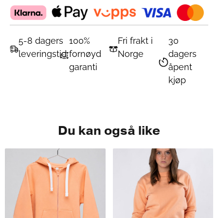
5-8 dagers
100%
Fri frakt i
30
leveringstid
fornøyd
Norge
dagers
garanti
åpent
kjøp
Du kan også like