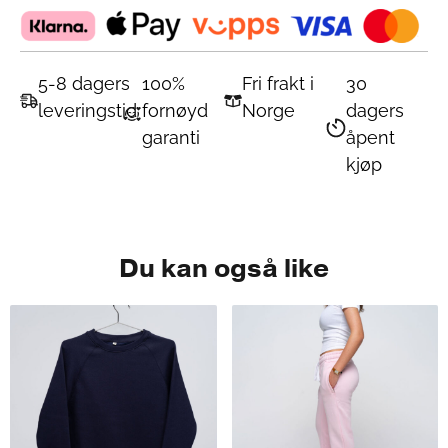
5-8 dagers
100%
Fri frakt i
30
leveringstid
fornøyd
Norge
dagers
garanti
åpent
kjøp
Du kan også like