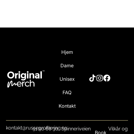
Hjem
Dame
Unisex
FAQ
Kontakt
kontakt@russeprofilering.no
51 90 66 30
Spinneriveien
Vilkår og
Book