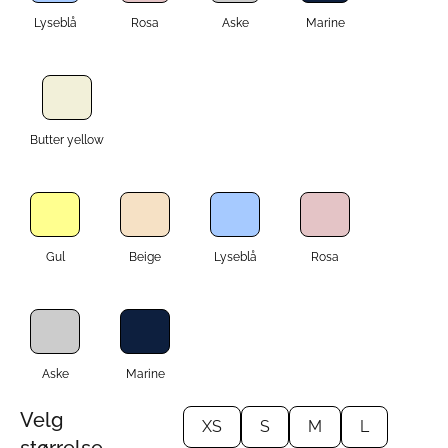
Lyseblå
Rosa
Aske
Marine
Butter yellow
Gul
Beige
Lyseblå
Rosa
Aske
Marine
Velg
XS
S
M
L
størrelse